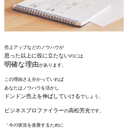
売上アップなどのノウハウが
思った以上に役に立たない
のには
明確な理由
があります。
この理由さえ分かっていれば
あなたはノウハウを活かし
ドンドン売上を伸ばしていける
でしょう。
ビジネスプロファイラー
高松芳光
の
です。
「今の状況を改善するために